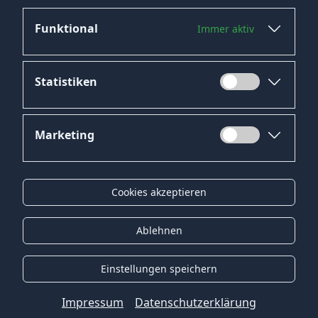
Funktional
Immer aktiv
Statistiken
Marketing
Datenschutz
Impressum
Cookies akzeptieren
Kontakt
Gender-Hinweis
Ablehnen
© 2026 Onyx Consulting GmbH
Einstellungen speichern
Impressum
Datenschutzerklärung