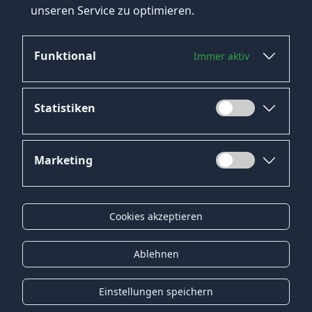
die regelmäßig auf der Suche nach
unseren Service zu optimieren.
qualifizierten Fachkräften sind.
Funktional
Immer aktiv
Statistiken
Marketing
Datenschutz
Impressum
Cookies akzeptieren
Kontakt
Gender-Hinweis
Ablehnen
© 2026 Onyx Consulting GmbH
Einstellungen speichern