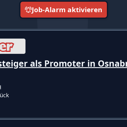
Job-Alarm aktivieren
neueste zuerst
teiger als Promoter in Osnab
H
ück