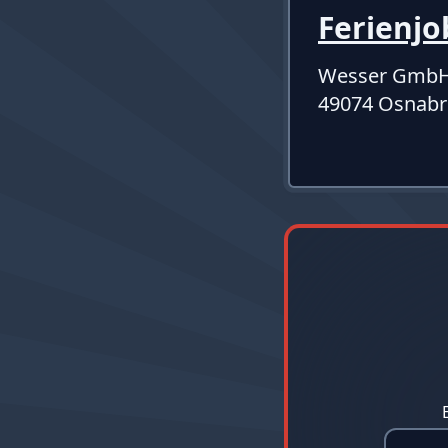
Ferienj
Wesser Gmb
49074 Osnabr