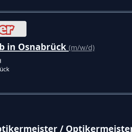
b in Osnabrück
(m/w/d)
H
ück
ikermeister / Optikermeiste