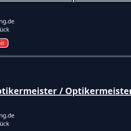
ing.de
ück
eit
ikermeister / Optikermeiste
ing.de
ück