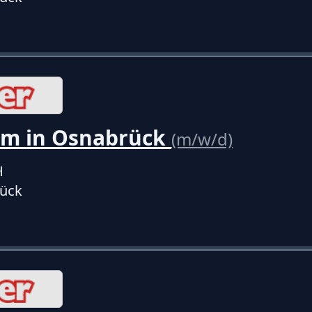
um in Osnabrück
(m/w/d)
H
ück