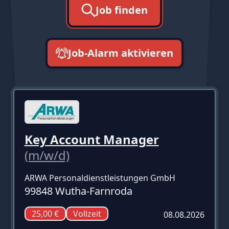
Job finden
Job-Alarm aktivieren
neueste zuerst
Key Account Manager
(m/w/d)
ARWA Personaldienstleistungen GmbH
99848 Wutha-Farnroda
25,00 €
Vollzeit
08.08.2026