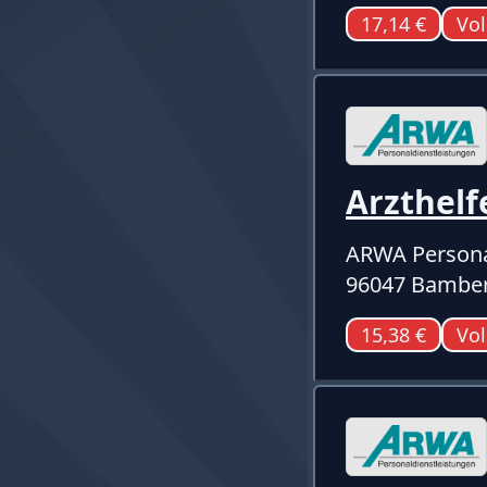
17,14 €
Vol
Arzthelf
ARWA Persona
96047 Bambe
15,38 €
Vol