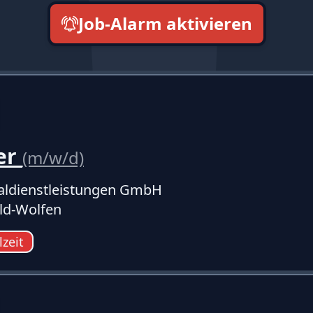
Job-Alarm aktivieren
neueste zuerst
er
(m/w/d)
ldienstleistungen GmbH
eld-Wolfen
lzeit