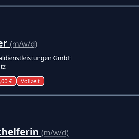
er
(m/w/d)
ldienstleistungen GmbH
tz
,00 €
Vollzeit
thelferin
(m/w/d)