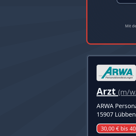
Mit d
Arzt
(m/w
ARWA Persona
15907 Lübben
30,00 € bis 40