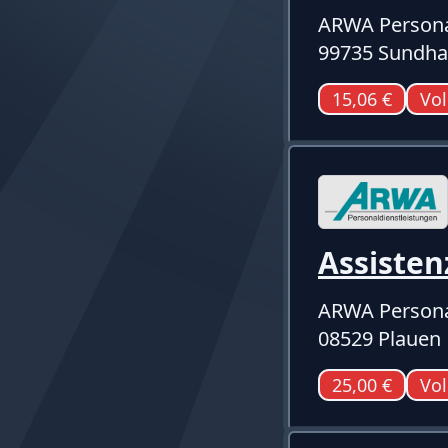
ARWA Persona
99735 Sundh
15,06 €
Vol
Assisten
ARWA Persona
08529 Plauen
25,00 €
Vol