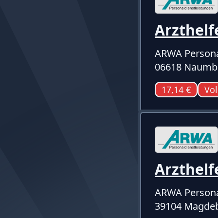
Arzthelf
ARWA Persona
06618 Naumb
17,14 €
Vol
Arzthelf
ARWA Persona
39104 Magde