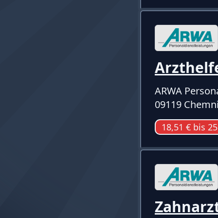
Arzthelf
ARWA Persona
09119 Chemni
18,51 € bis 25
Zahnarz