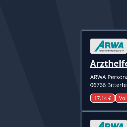
Arzthelf
ARWA Persona
06766 Bitterf
17,14 €
Vol