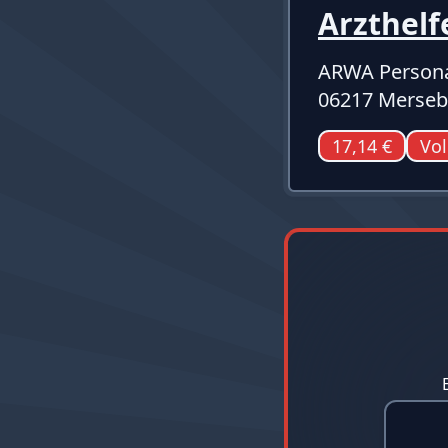
Arzthelf
ARWA Persona
06217 Merseb
17,14 €
Vol