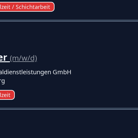
lzeit / Schichtarbeit
er
(m/w/d)
ldienstleistungen GmbH
rg
lzeit