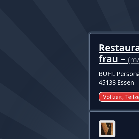
Restaur
frau –
(m
BUHL Persona
45138 Essen
Vollzeit, Teilz