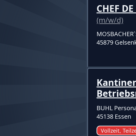
CHEF D
(m/w/d)
MOSBACHER´
45879 Gelsen
Kantinen
Betrieb
BUHL Persona
45138 Essen
Vollzeit, Teilz