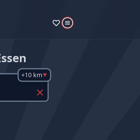
Essen
+10 km