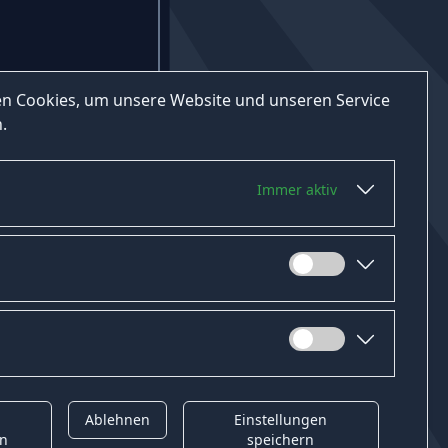
n Cookies, um unsere Website und unseren Service
.
Immer aktiv
Ablehnen
Einstellungen
t
Gender-Hinweis
en
speichern