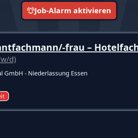
Job-Alarm aktivieren
neueste zuerst
antfachmann/-frau – Hotelfac
/w/d)
l GmbH - Niederlassung Essen
eit