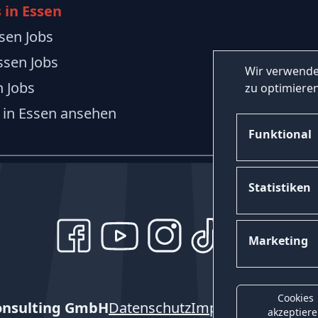
 in Essen
sen Jobs
ssen Jobs
Wir verwende
 Jobs
zu optimieren
 in Essen ansehen
Funktional
Statistiken
Marketing
Cookies
onsulting GmbH
Datenschutz
Impressum
Kontak
akzeptier