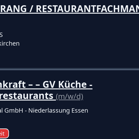
E RANG / RESTAURANTFACHMA
S
kirchen
kraft – – GV Küche -
srestaurants
(m/w/d)
l GmbH - Niederlassung Essen
eit