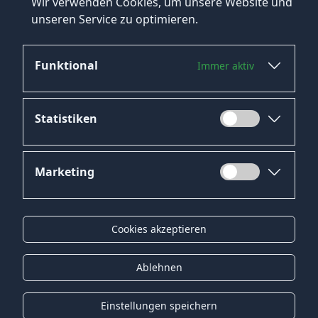
Wir verwenden Cookies, um unsere Website und
Oberhausen
unseren Service zu optimieren.
Solingen
Funktional
Immer aktiv
Statistiken
Marketing
Datenschutz
Impressum
Cookies akzeptieren
Kontakt
Gender-Hinweis
Ablehnen
© 2026 Onyx Consulting GmbH
Einstellungen speichern