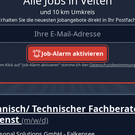
Alle Jobs in Velten
und 10 km Umkreis
Erhalten Sie die neuesten Jobangebote direkt in Ihr Postfach
Job-Alarm aktivieren
em Klick auf "Job-Alarm aktivieren" stimme ich den
Datenschutzbestimmun
nisch/ Technischer Fachberat
enst
(m/w/d)
sonal Solutions GmbH - Falkensee