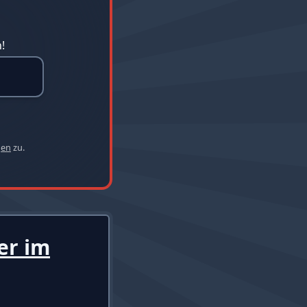
!
gen
zu.
er im