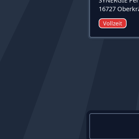
SYNERGIE Per
16727 Oberk
Vollzeit