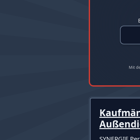
Mit d
Kaufmän
Außendi
SYNERGIE Per