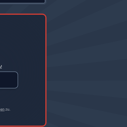
!
gen
zu.