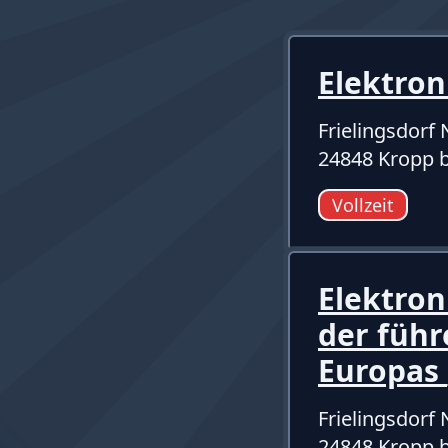
Elektron
Frielingsdor
24848 Kropp b
Vollzeit
Elektron
der füh
Europas
Frielingsdor
24848 Kropp b