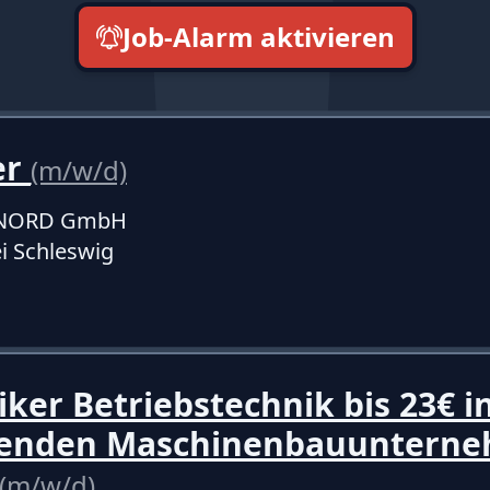
Job-Alarm aktivieren
neueste zuerst
er
(m/w/d)
f NORD GmbH
ei Schleswig
iker Betriebstechnik bis 23€ 
renden Maschinenbauuntern
(m/w/d)