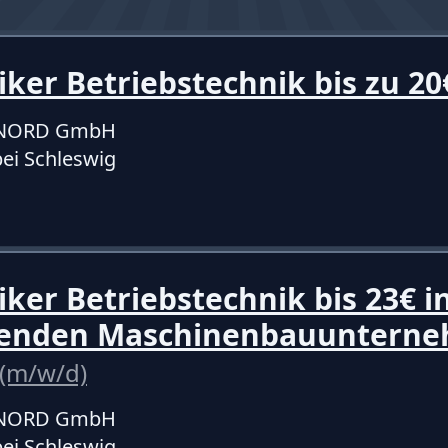
iker Betriebstechnik bis zu 2
f NORD GmbH
ei Schleswig
iker Betriebstechnik bis 23€ 
renden Maschinenbauuntern
(m/w/d)
f NORD GmbH
ei Schleswig