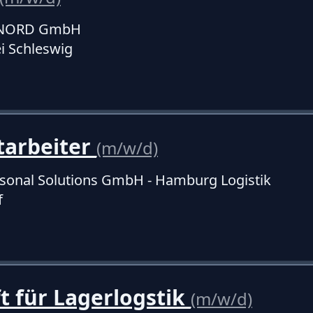
f NORD GmbH
ei Schleswig
tarbeiter
(m/w/d)
sonal Solutions GmbH - Hamburg Logistik
f
t für Lagerlogstik
(m/w/d)