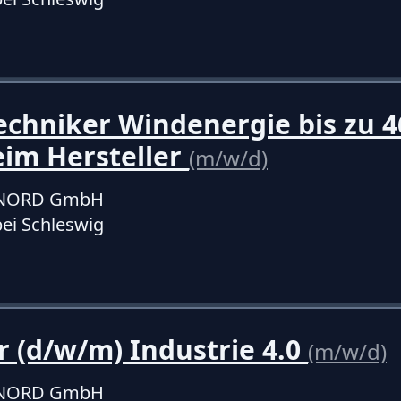
echniker Windenergie bis zu 4
eim Hersteller
(m/w/d)
f NORD GmbH
ei Schleswig
r (d/w/m) Industrie 4.0
(m/w/d)
f NORD GmbH