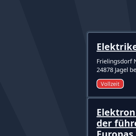
Elektrik
Frielingsdor
24878 Jagel b
Vollzeit
Elektron
der füh
Europas