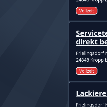
Vollzeit
Servicet
direkt b
Frielingsdor
24848 Kropp b
Vollzeit
Lackiere
Frielingsdor