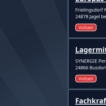
Frielingsdor
24878 Jagel b
Vollzeit
Lagermi
SYNERGIE Per
24866 Busdor
Vollzeit
Fachkraf