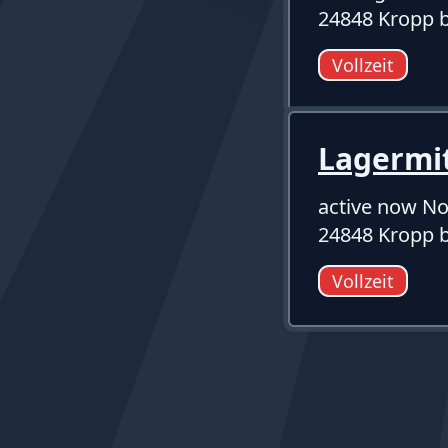
24848 Kropp b
Vollzeit
Lagermi
active now No
24848 Kropp b
Vollzeit