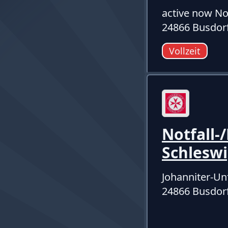
active now No
24866 Busdorf
Vollzeit
Notfall-
Schlesw
Johanniter-Un
24866 Busdor