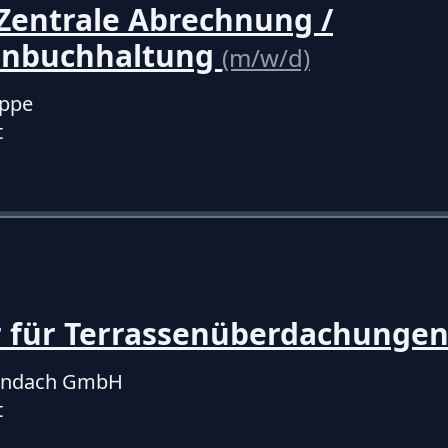
Zentrale Abrechnung /
enbuchhaltung
(m/w/d)
uppe
t
 für Terrassenüberdachunge
sendach GmbH
t