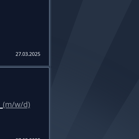
27.03.2025
n
(m/w/d)