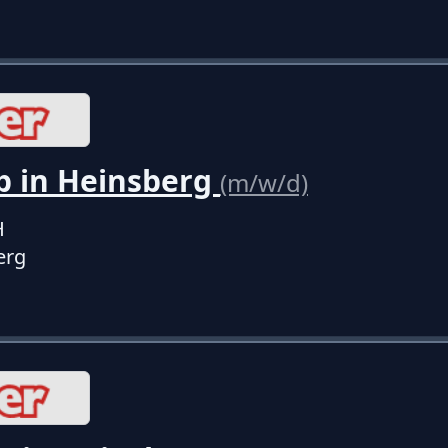
b in Heinsberg
(m/w/d)
H
erg