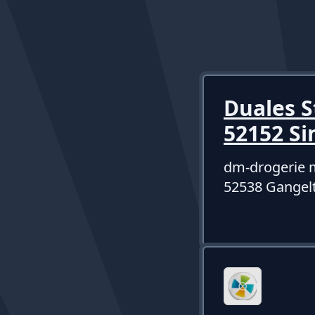
Duales S
52152 S
dm-drogerie 
52538 Gangel