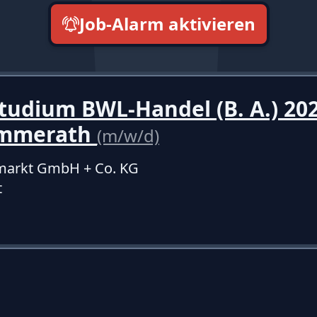
Job-Alarm aktivieren
neueste zuerst
tudium BWL-Handel (B. A.) 202
immerath
(m/w/d)
markt GmbH + Co. KG
t