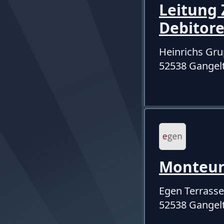
Leitung 
Debitor
Heinrichs Gr
52538 Gangel
Monteur
Egen Terras
52538 Gangel