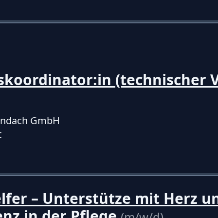
skoordinator:in (technischer V
sendach GmbH
t
lfer – Unterstütze mit Herz u
nz in der Pflege
(m/w/d)