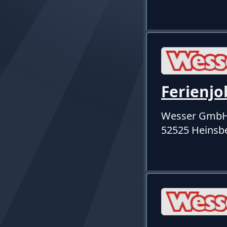
Ferienjo
Wesser Gmb
52525 Heinsb