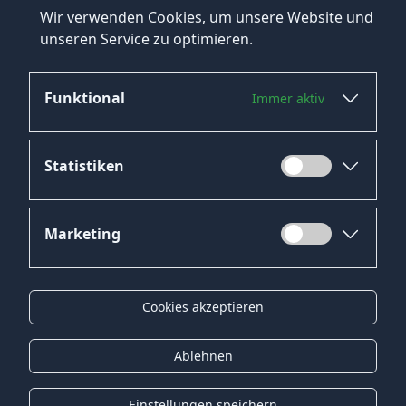
Wir verwenden Cookies, um unsere Website und
unseren Service zu optimieren.
Funktional
Immer aktiv
Statistiken
Marketing
Datenschutz
Impressum
Cookies akzeptieren
Kontakt
Gender-Hinweis
Ablehnen
© 2026 Onyx Consulting GmbH
Einstellungen speichern