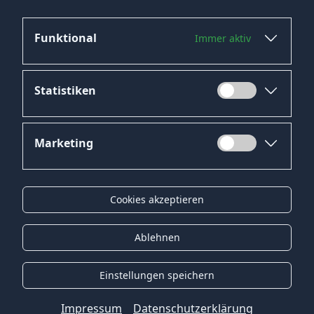
Funktional
Immer aktiv
Statistiken
Marketing
Datenschutz
Impressum
Cookies akzeptieren
Kontakt
Gender-Hinweis
Ablehnen
© 2026 Onyx Consulting GmbH
Einstellungen speichern
Impressum
Datenschutzerklärung