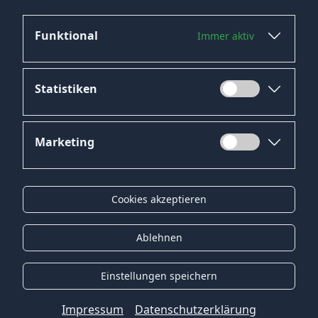
Funktional
Immer aktiv
Statistiken
Marketing
Datenschutz
Impressum
Cookies akzeptieren
Kontakt
Gender-Hinweis
Ablehnen
© 2026 Onyx Consulting GmbH
Einstellungen speichern
Impressum
Datenschutzerklärung