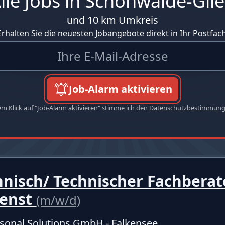
lle Jobs in Schönwalde-Gli
und 10 km Umkreis
Erhalten Sie die neuesten Jobangebote direkt in Ihr Postfach
Job-Alarm aktivieren
em Klick auf "Job-Alarm aktivieren" stimme ich den
Datenschutzbestimmun
nisch/ Technischer Fachberat
enst
(m/w/d)
sonal Solutions GmbH - Falkensee