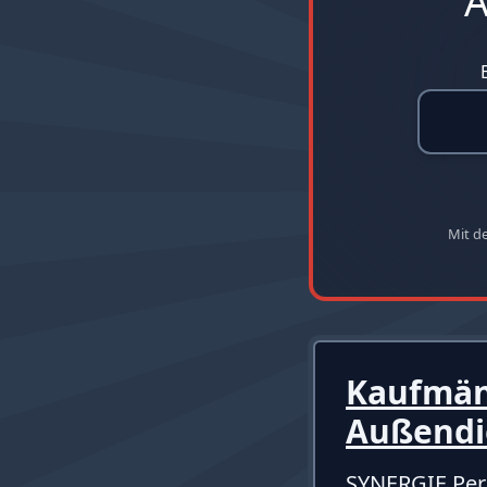
A
Mit d
Kaufmän
Außendi
SYNERGIE Per