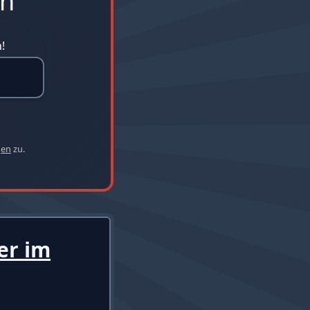
en
!
gen
zu.
er im