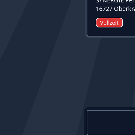
SYNERGIE Per
16727 Oberk
Vollzeit