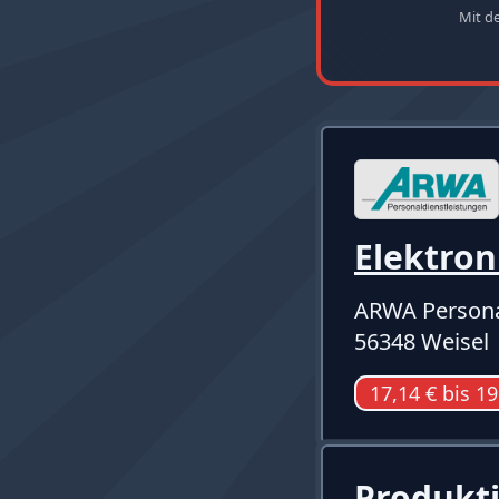
Mit d
Elektron
ARWA Persona
56348 Weisel
17,14 € bis 19
Produkt