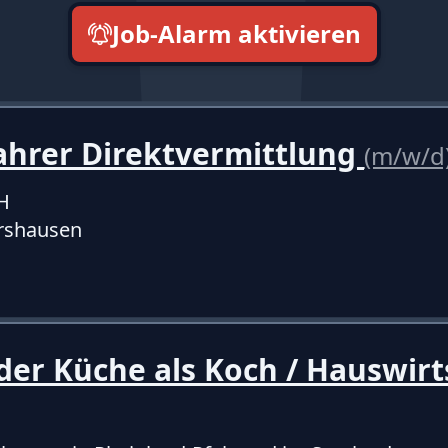
Job-Alarm aktivieren
neueste zuerst
ahrer Direktvermittlung
(m/w/d
H
arshausen
der Küche als Koch / Hauswirt