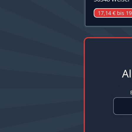
17,14 € bis 19
A