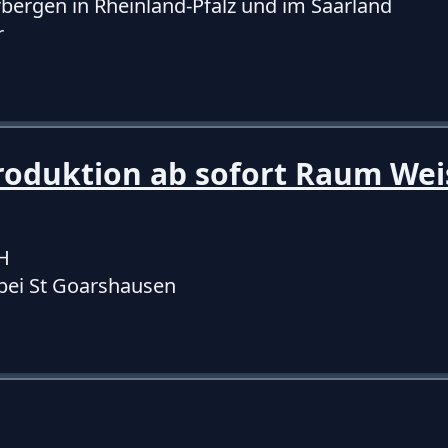
bergen in Rheinland-Pfalz und im Saarland
r
roduktion ab sofort Raum Wei
H
bei St Goarshausen