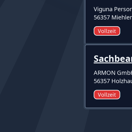
Viguna Pers
56357 Miehlen
Vollzeit
Sachbea
ARMON Gmb
56357 Holzha
Vollzeit