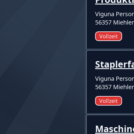
Viguna Pers
56357 Miehlen
Vollzeit
Staplerf
Viguna Pers
56357 Miehlen
Vollzeit
Maschin