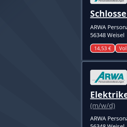
Schlosse
ARWA Persona
56348 Weisel
14,53 €
Vol
Elektrik
(m/w/d)
ARWA Persona
56348 Weisel