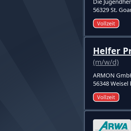
Die Jugendher
56329 St. Goa
Vollzeit
Helfer P
(m/w/d)
ARMON Gmb
56348 Weisel 
Vollzeit