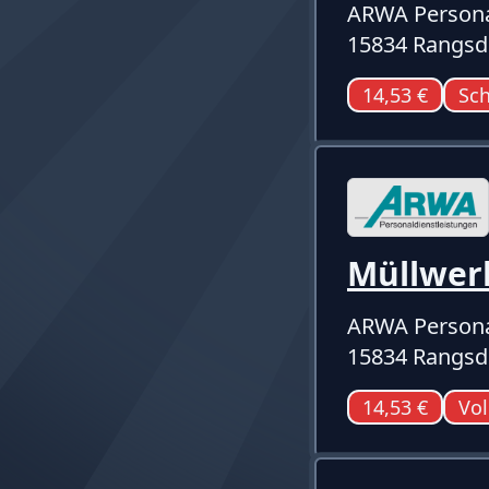
ARWA Persona
15834 Rangsd
14,53 €
Sch
Müllwer
ARWA Persona
15834 Rangsd
14,53 €
Vol