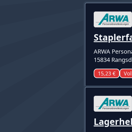
Staplerf
ARWA Persona
15834 Rangsd
15,23 €
Vol
Lagerhel