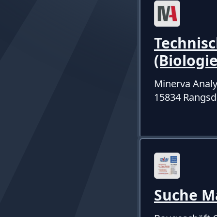
Technisc
(Biologi
Minerva Anal
15834 Rangsd
Suche M