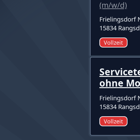
(m/w/d)
Frielingsdor
15834 Rangsd
Vollzeit
Servicet
ohne M
Frielingsdor
15834 Rangsd
Vollzeit