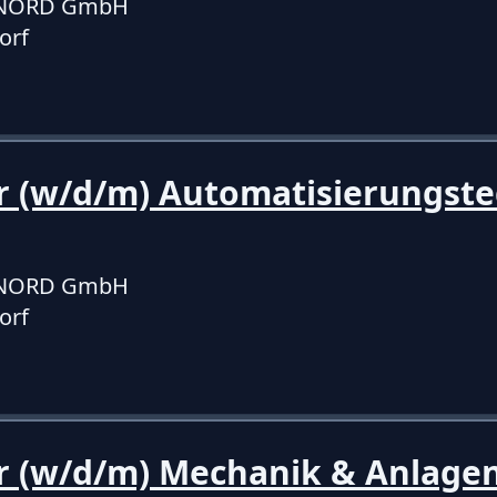
f NORD GmbH
orf
r (w/d/m) Automatisierungst
f NORD GmbH
orf
er (w/d/m) Mechanik & Anlage