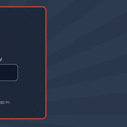
!
gen
zu.