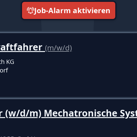
Job-Alarm aktivieren
neueste zuerst
raftfahrer
(m/w/d)
th KG
orf
r (w/d/m) Mechatronische Sy