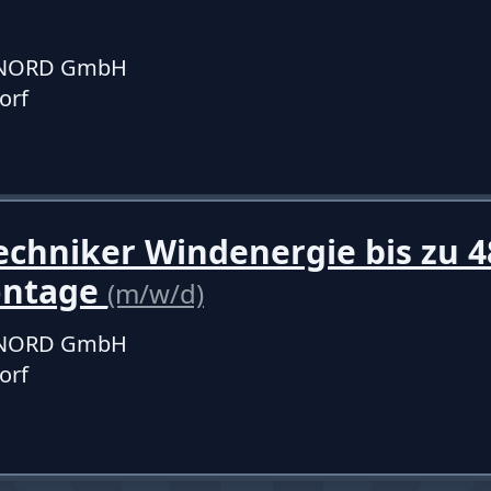
f NORD GmbH
orf
echniker Windenergie bis zu 4
ontage
(m/w/d)
f NORD GmbH
orf