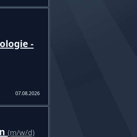
logie -
07.08.2026
in
(m/w/d)