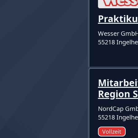
Praktik
Wesser Gmb
55218 Ingelh
Mitarbei
Region 
NordCap Gmb
55218 Ingelh
Vollzeit