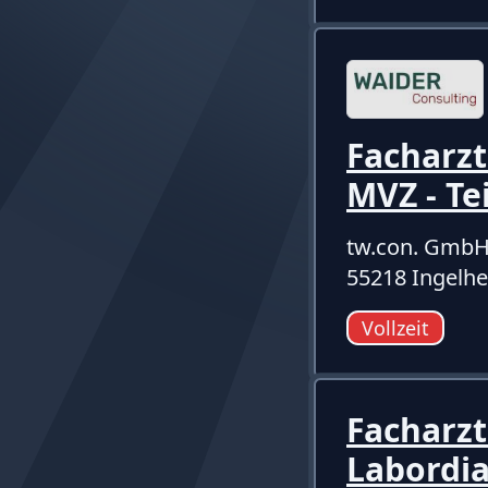
Facharzt
MVZ - Te
tw.con. Gmb
55218 Ingelh
Vollzeit
Facharzt
Labordi