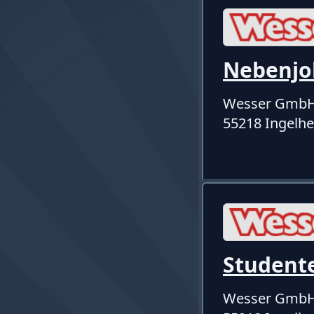
Nebenjo
Wesser Gmb
55218 Ingelh
Student
Wesser Gmb