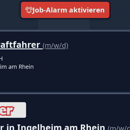
Job-Alarm aktivieren
neueste zuerst
raftfahrer
(m/w/d)
H
eim am Rhein
r in Ingelheim am Rhein
(m/w/d