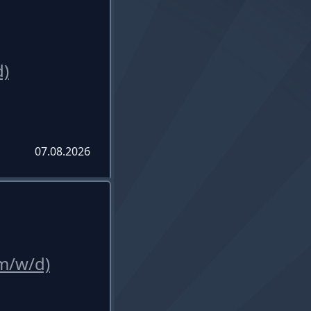
d)
07.08.2026
m/w/d)