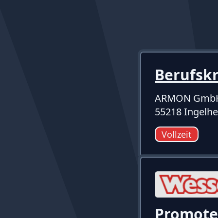
Berufsk
ARMON Gmb
55218 Ingelh
Vollzeit
Promote