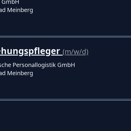
p GmbH
ad Meinberg
iehungspfleger
(m/w/d)
sche Personallogistik GmbH
ad Meinberg