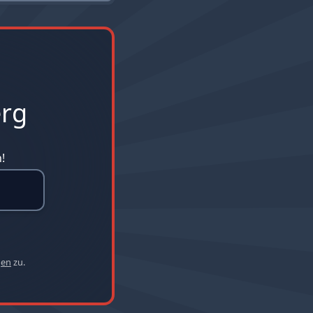
erg
!
gen
zu.