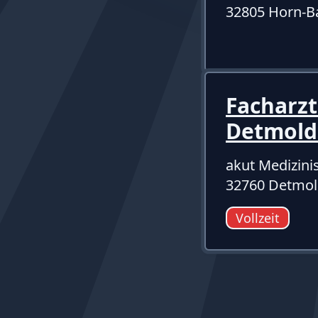
32805 Horn-B
Facharzt
Detmol
akut Medizini
32760 Detmo
Vollzeit