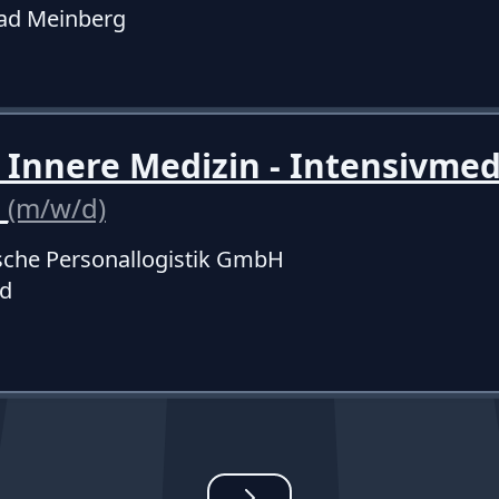
ad Meinberg
 Innere Medizin - Intensivmed
d
(m/w/d)
sche Personallogistik GmbH
ld