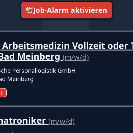
Job-Alarm aktivieren
neueste zuerst
 Arbeitsmedizin Vollzeit oder T
-Bad Meinberg
(m/w/d)
sche Personallogistik GmbH
ad Meinberg
it
hatroniker
(m/w/d)