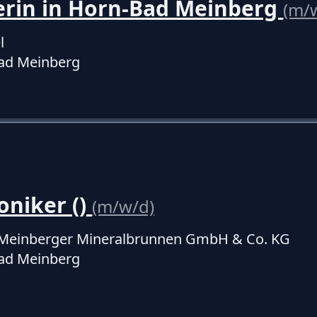
erin in Horn-Bad Meinberg
(m/
l
ad Meinberg
niker ()
(m/w/d)
d Meinberger Mineralbrunnen GmbH & Co. KG
ad Meinberg