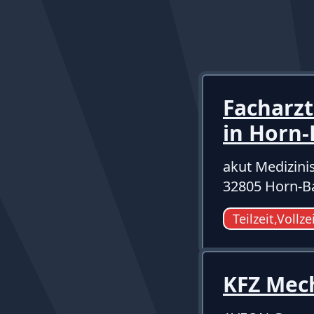
Facharzt
in Horn
akut Medizini
32805 Horn-B
Teilzeit,Vollze
KFZ Mec