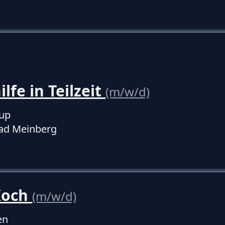
lfe in Teilzeit
(m/w/d)
up
ad Meinberg
Koch
(m/w/d)
en