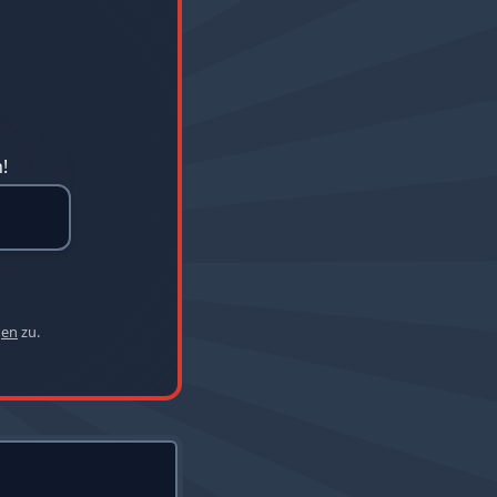
!
gen
zu.