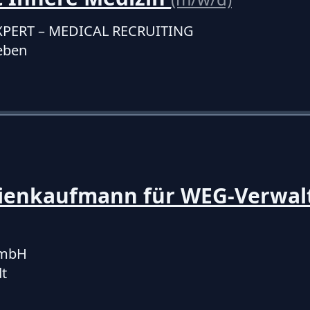
XPERT – MEDICAL RECRUITING
eben
ienkaufmann für WEG-Verwal
GmbH
t