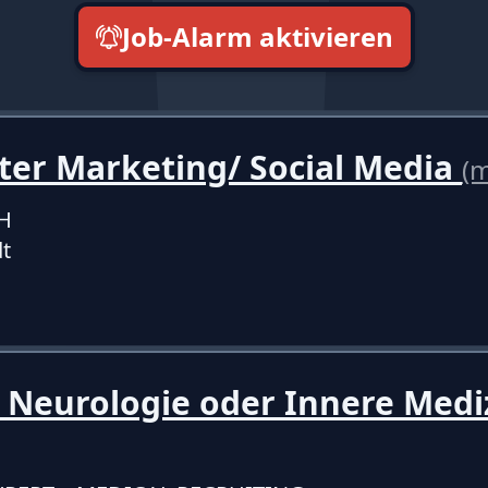
Job-Alarm aktivieren
neueste zuerst
ter Marketing/ Social Media
(
H
t
 Neurologie oder Innere Medi