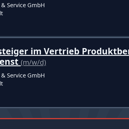
b & Service GmbH
t
teiger im Vertrieb Produktbe
enst
(m/w/d)
b & Service GmbH
t