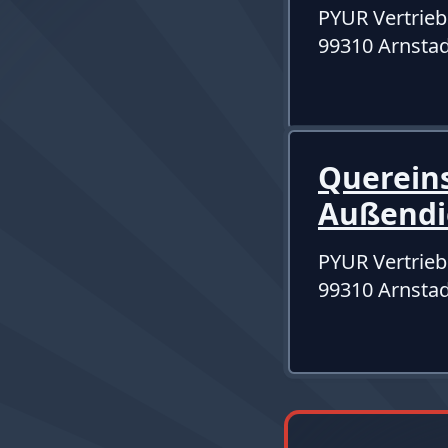
PYUR Vertrie
99310 Arnstad
Quereins
Außendi
PYUR Vertrie
99310 Arnstad