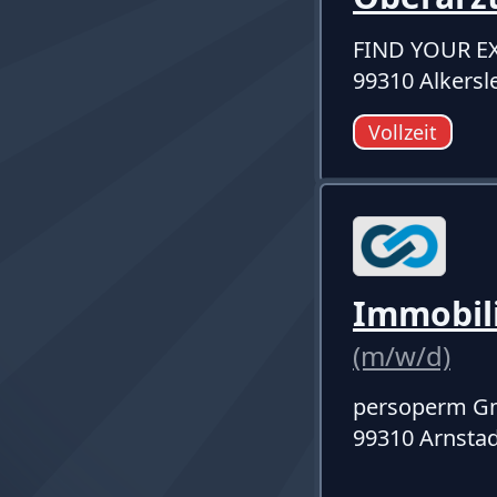
FIND YOUR E
99310 Alkersl
Vollzeit
Immobil
(m/w/d)
persoperm 
99310 Arnstad