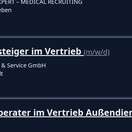
XPERT – MEDICAL RECRUITING
eben
teiger im Vertrieb
(m/w/d)
b & Service GmbH
t
erater im Vertrieb Außendie