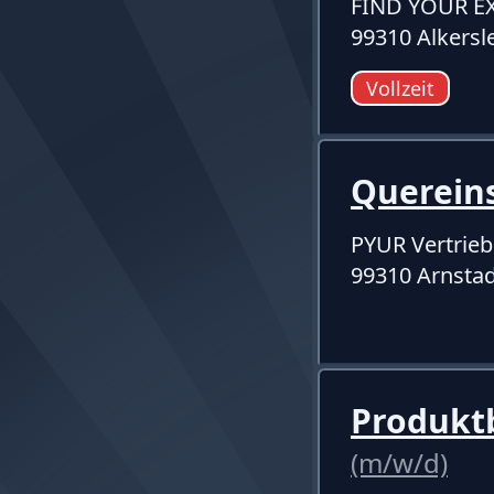
FIND YOUR E
99310 Alkersl
Vollzeit
Quereins
PYUR Vertrie
99310 Arnstad
Produktb
(m/w/d)