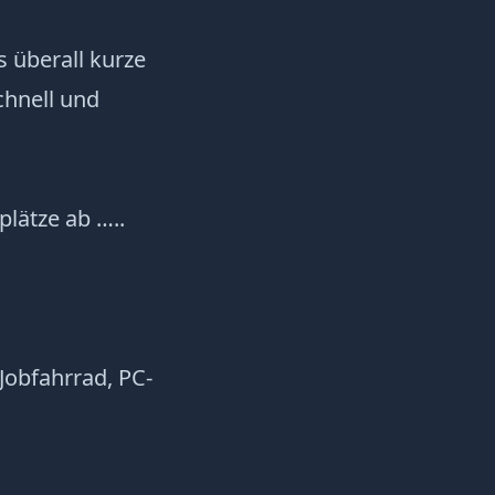
s überall kurze
chnell und
lätze ab …..
Jobfahrrad, PC-