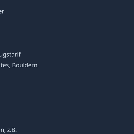
er
ugstarif
ates, Bouldern,
n, z.B.