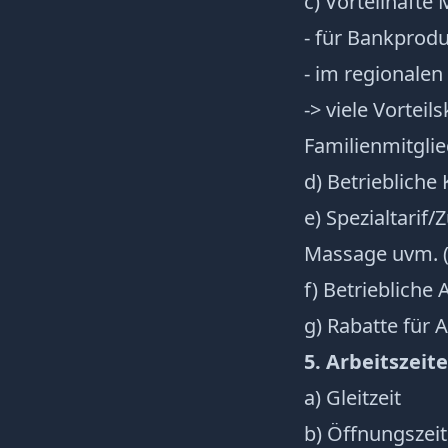
c) Vorteilhafte
- für Bankprod
- im regionalen
-> viele Vortei
Familienmitgl
d) Betriebliche
e) Spezialtarif
Massage uvm. (
f) Betriebliche
g) Rabatte für 
5. Arbeitszeit
a) Gleitzeit
b) Öffnungszeit