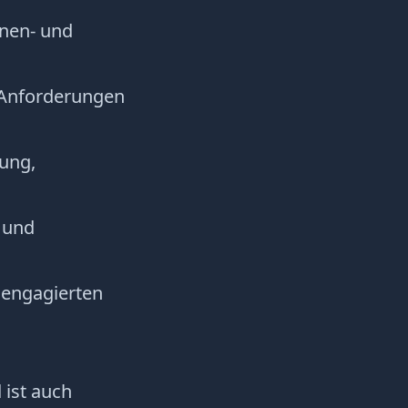
onen- und
n Anforderungen
rung,
 und
 engagierten
 ist auch