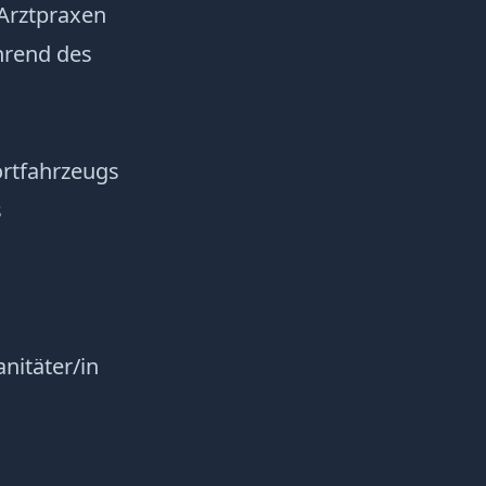
Arztpraxen
hrend des
ortfahrzeugs
s
nitäter/in