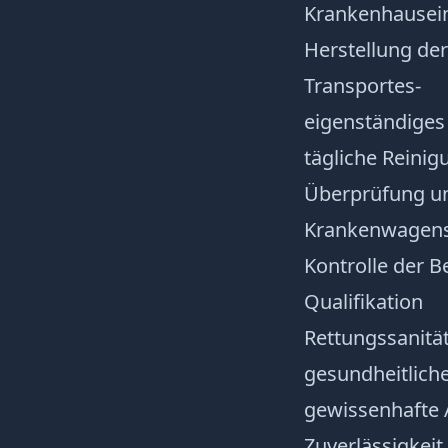
Krankenhausein
Herstellung de
Transportes-
eigenständiges 
tägliche Reini
Überprüfung un
Krankenwagen
Kontrolle der 
Qualifikation
Rettungssanität
gesundheitlich
gewissenhafte 
Zuverlässigkeit