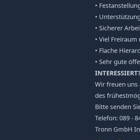
• Festanstellu
• Unterstützung
• Sicherer Arb
• Viel Freiraum
• Flache Hiera
• Sehr gute öf
INTERESSIERT
Wir freuen uns
des frühestmögl
Bitte senden Si
Telefon: 089 - 8
Tronn GmbH Ind