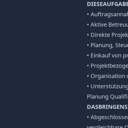
DIESE
AUFGAB
• Auftragsanna
• Aktive Betre
• Direkte Proj
• Planung, Ste
• Einkauf von 
• Projektbezog
• Organisation
• Unterstützun
Planung Qualifi
DAS
BRINGEN
S
• Abgeschlosse
vergleichbare Q