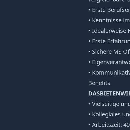
• Erste Berufse
• Kenntnisse 
• Idealerweise
• Erste Erfahr
• Sichere MS Of
• Eigenverantw
• Kommunikativ
Benefits
DAS
BIETEN
WI
• Vielseitige u
• Kollegiales u
• Arbeitszeit: 