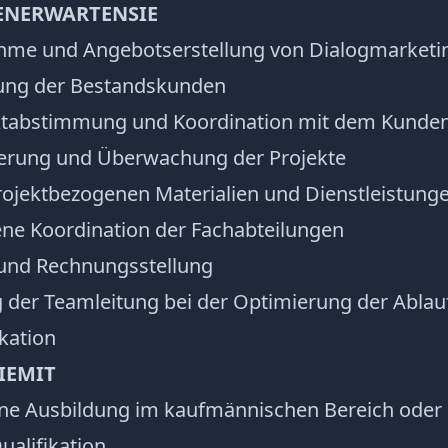
EN
ERWARTEN
SIE
hme und Angebotserstellung von Dialogmarketi
uung der Bestandskunden
ektabstimmung und Koordination mit dem Kunde
uerung und Überwachung der Projekte
projektbezogenen Materialien und Dienstleistung
ene Koordination der Fachabteilungen
 und Rechnungsstellung
g der Teamleitung bei der Optimierung der Abla
kation
IE
MIT
ne Ausbildung im kaufmännischen Bereich oder
ualifikation