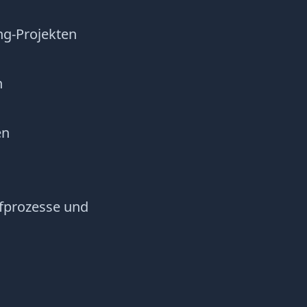
ng-Projekten
n
en
ufprozesse und