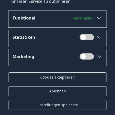
unseren Service zu optimieren.
Funktional
Immer aktiv
Jetzt bewerben
Statistiken
Marketing
Datenschutz
Impressum
Cookies akzeptieren
Kontakt
Gender-Hinweis
Ablehnen
© 2026 Onyx Consulting GmbH
Einstellungen speichern