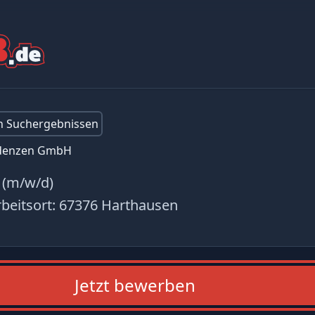
en Suchergebnissen
idenzen GmbH
 (m/w/d)
beitsort:
67376 Harthausen
Jetzt bewerben