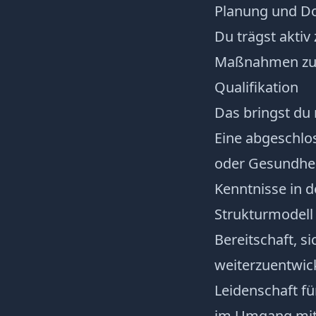
Planung und Do
Du trägst aktiv
Maßnahmen zur
Qualifikation
Das bringst du 
Eine abgeschlos
oder Gesundhei
Kenntnisse in 
Strukturmodell
Bereitschaft, s
weiterzuentwic
Leidenschaft fü
im Umgang mit