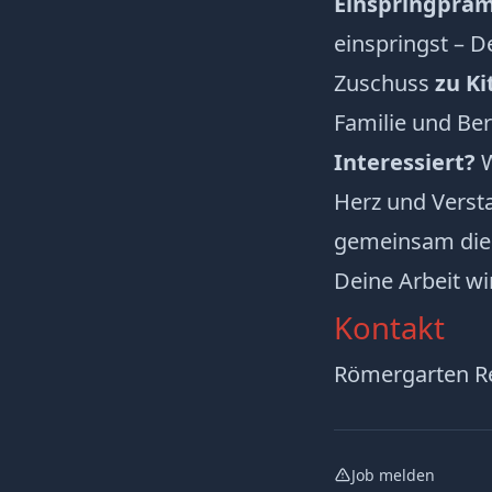
Einspringpräm
einspringst – De
Zuschuss
zu Ki
Familie und Ber
Interessiert?
W
Herz und Versta
gemeinsam die 
Deine Arbeit wi
Kontakt
Römergarten R
Job melden