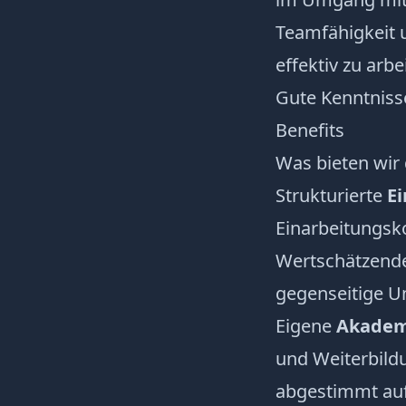
Teamfähigkeit u
effektiv zu arbe
Gute Kenntniss
Benefits
Was bieten wir 
Strukturierte
Ei
Einarbeitungsk
Wertschätzend
gegenseitige U
Eigene
Akadem
und Weiterbild
abgestimmt auf 