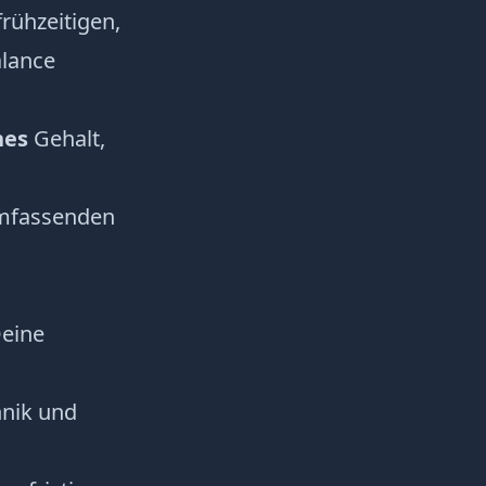
frühzeitigen,
alance
hes
Gehalt,
umfassenden
Deine
hnik und