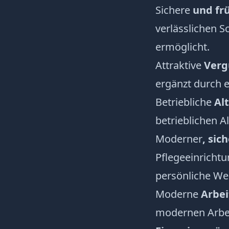
Sichere
und fr
verlässlichen S
ermöglicht.
Attraktive
Verg
ergänzt durch e
Betriebliche
Al
betrieblichen A
Moderner
, sic
Pflegeeinrichtu
persönliche Wei
Moderne
Arbei
modernen Arbeit