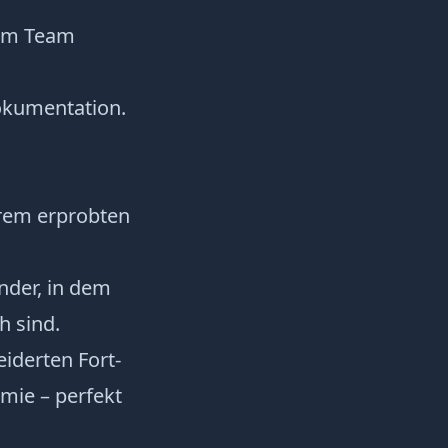
 im Team
okumentation.
erem erprobten
ander, in dem
h sind.
iderten Fort-
ie – perfekt