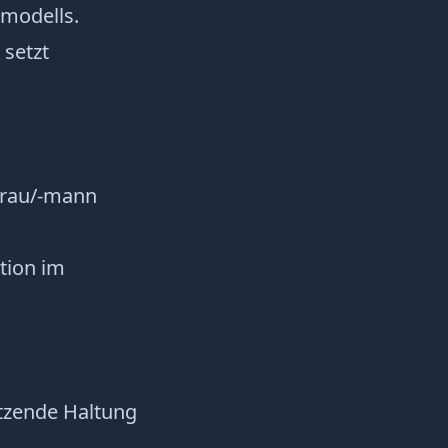
rmodells.
 setzt
hfrau/-mann
tion im
ätzende Haltung