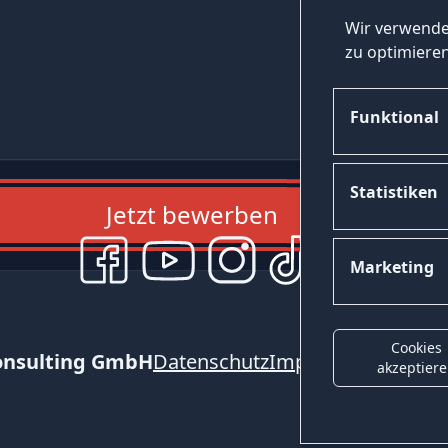
Wir verwende
zu optimieren
Funktional
Statistiken
Jetzt bewerben
Marketing
Cookies
onsulting GmbH
Datenschutz
Impressum
Kontak
akzeptier