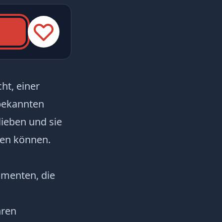
ht, einer
 bekannten
ieben und sie
ten können.
umenten, die
hren