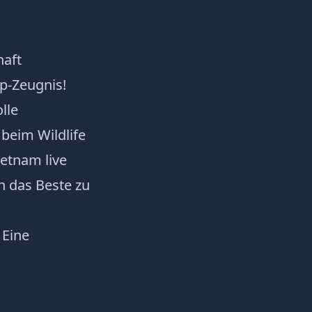
haft
p-Zeugnis!
lle
beim Wildlife
ietnam live
on das Beste zu
 Eine