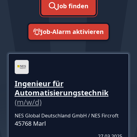
Job finden
Job-Alarm aktivieren
neueste zuerst
Ingenieur für
Automatisierungstechnik
(m/w/d)
NES Global Deutschland GmbH / NES Fircroft
45768 Marl
27.03.2025