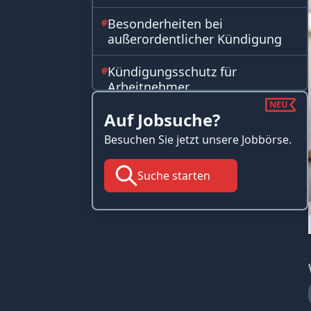
Besonderheiten bei
#
außerordentlicher Kündigung
Kündigungsschutz für
#
Arbeitnehmer
NEU
Auf Jobsuche?
Fristlose Kündigung und ihre
#
Folgen
Besuchen Sie jetzt unsere Jobbörse.
Vermeidung häufiger Fehler bei
#
Suche starten
der Kündigung
Rechtliche Konsequenzen und
#
die Bedeutung der
Kündigungserklärung
Kündigung vor Dienstantritt
#
#