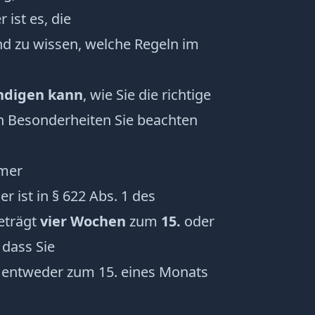
ist es, die
d zu wissen, welche Regeln im
digen kann
, wie Sie die richtige
en Besonderheiten Sie beachten
hmer
r ist in § 622 Abs. 1 des
eträgt
vier Wochen
zum
15.
oder
 dass Sie
st entweder zum 15. eines Monats