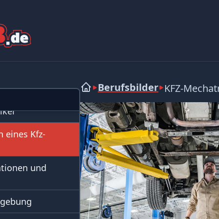
Berufsbilder
KFZ-Mechat
iker
 eines Kfz-
ationen und
mgebung