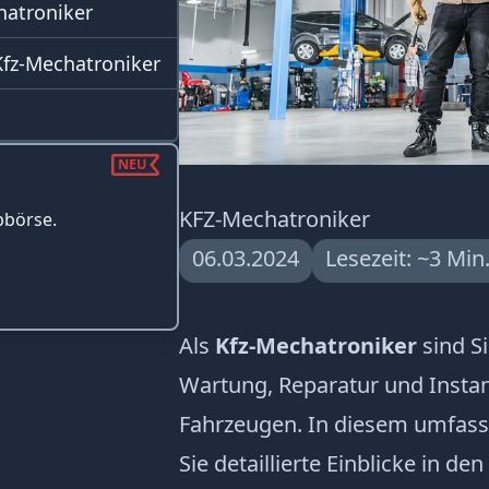
hatroniker
Kfz-Mechatroniker
d Chancen in
NEU
KFZ-Mechatroniker
bbörse.
troniker
06.03.2024
Lesezeit: ~3 Min
Als
Kfz-Mechatroniker
sind Si
Wartung, Reparatur und Insta
Fahrzeugen. In diesem umfass
Sie detaillierte Einblicke in den