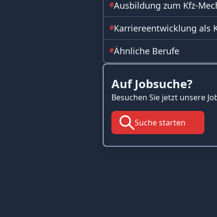
Ausbildung zum Kfz-Mec
#
Karriereentwicklung als 
#
Ähnliche Berufe
#
Aktuelle Jobangebote un
#
Auf Jobsuche?
Ihrer Nähe finden
Besuchen Sie jetzt unsere Jo
Top-Städte für Kfz-Mecha
#
Suche starten