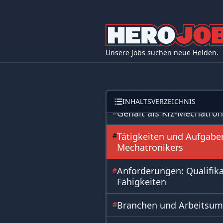
Unsere Jobs suchen neue Helden.
INHALTSVERZEICHNIS
Gehalt als Kfz-Mechatron
#
Tätigkeiten und Aufgaben
#
Mechatronikers
Anforderungen: Qualifik
#
Fähigkeiten
Branchen und Arbeitsu
#